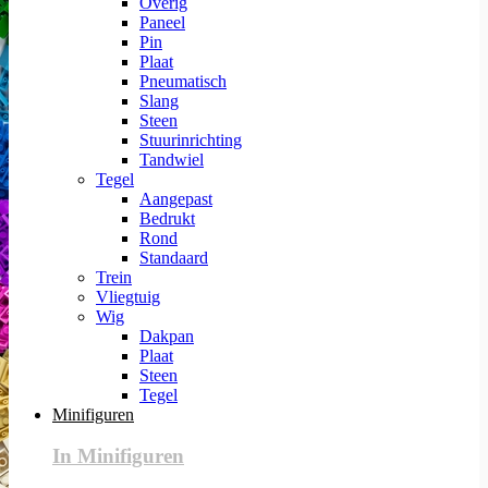
Overig
Paneel
Pin
Plaat
Pneumatisch
Slang
Steen
Stuurinrichting
Tandwiel
Tegel
Aangepast
Bedrukt
Rond
Standaard
Trein
Vliegtuig
Wig
Dakpan
Plaat
Steen
Tegel
Minifiguren
In Minifiguren