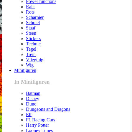
Power functions
Rails
Rots
Scharnier
Schotel
Staaf
Steen
Stickers
Technic
Tegel
Trein
Vliegtuig
Wig
Minifiguren
In Minifiguren
Batman
Disney
Dune
Dungeons and Dragons
Elf
F1 Racing Cars
Harry Potter
Looney Tunes