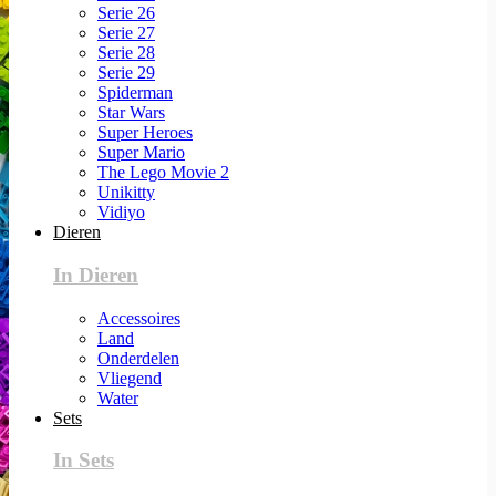
Serie 26
Serie 27
Serie 28
Serie 29
Spiderman
Star Wars
Super Heroes
Super Mario
The Lego Movie 2
Unikitty
Vidiyo
Dieren
In Dieren
Accessoires
Land
Onderdelen
Vliegend
Water
Sets
In Sets