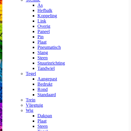
As
Hefbalk
Koppeling
Link
Overig
Paneel
Pin
Plaat
Pneumatisch
Slang
Steen
Stuurinrichting
Tandwiel
Tegel
Aangepast
Bedrukt
Rond
Standaard
Trein
Vliegtuig
Wig
Dakpan
Plaat
Steen