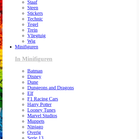
Staaf
Steen
Stickers
Technic
Tegel
Trein
Vliegtuig
Wig
Minifiguren
In Minifiguren
Batman
Disney
Dune
Dungeons and Dragons
Elf
F1 Racing Cars
Harry Potter
Looney Tunes
Marvel Studios
Muppets
Ninjago
Overig
Serie 13