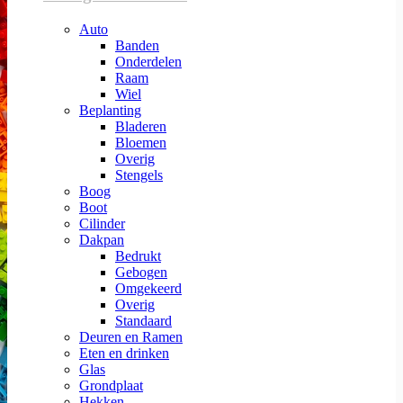
Auto
Banden
Onderdelen
Raam
Wiel
Beplanting
Bladeren
Bloemen
Overig
Stengels
Boog
Boot
Cilinder
Dakpan
Bedrukt
Gebogen
Omgekeerd
Overig
Standaard
Deuren en Ramen
Eten en drinken
Glas
Grondplaat
Hekken