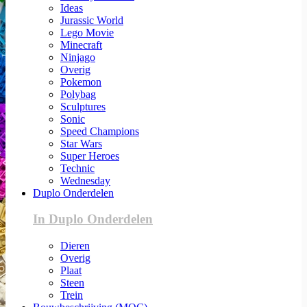
Ideas
Jurassic World
Lego Movie
Minecraft
Ninjago
Overig
Pokemon
Polybag
Sculptures
Sonic
Speed Champions
Star Wars
Super Heroes
Technic
Wednesday
Duplo Onderdelen
In Duplo Onderdelen
Dieren
Overig
Plaat
Steen
Trein