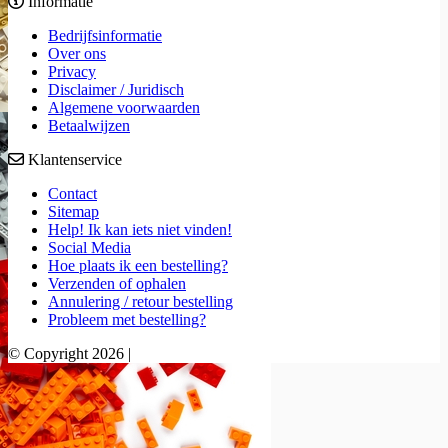
Informatie
Bedrijfsinformatie
Over ons
Privacy
Disclaimer / Juridisch
Algemene voorwaarden
Betaalwijzen
Klantenservice
Contact
Sitemap
Help! Ik kan iets niet vinden!
Social Media
Hoe plaats ik een bestelling?
Verzenden of ophalen
Annulering / retour bestelling
Probleem met bestelling?
© Copyright 2026 |