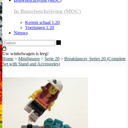
Bouwbeschrijving (MOC)
In Bouwbeschrijving (MOC)
Kermis schaal 1:20
Voertuigen 1:20
Nieuws
Zoeken
Uw winkelwagen is leeg!
Home
>
Minifiguren
>
Serie 20
>
Breakdancer, Series 20 (Complete
Set with Stand and Accessories)