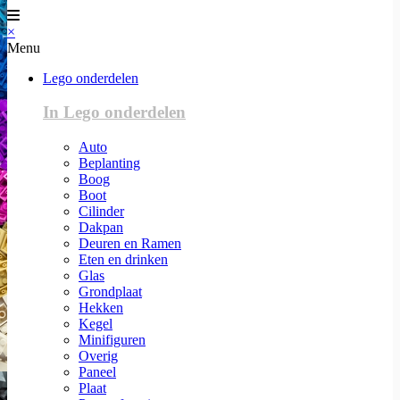
×
Menu
Lego onderdelen
In Lego onderdelen
Auto
Beplanting
Boog
Boot
Cilinder
Dakpan
Deuren en Ramen
Eten en drinken
Glas
Grondplaat
Hekken
Kegel
Minifiguren
Overig
Paneel
Plaat