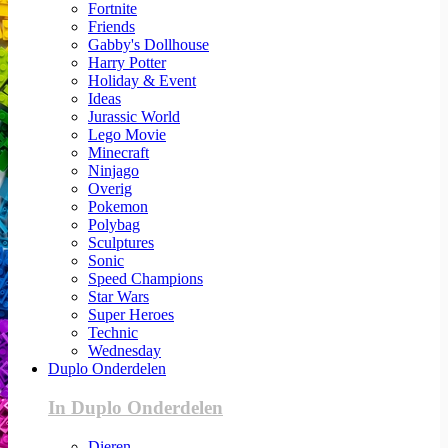
Fortnite
Friends
Gabby's Dollhouse
Harry Potter
Holiday & Event
Ideas
Jurassic World
Lego Movie
Minecraft
Ninjago
Overig
Pokemon
Polybag
Sculptures
Sonic
Speed Champions
Star Wars
Super Heroes
Technic
Wednesday
Duplo Onderdelen
In Duplo Onderdelen
Dieren