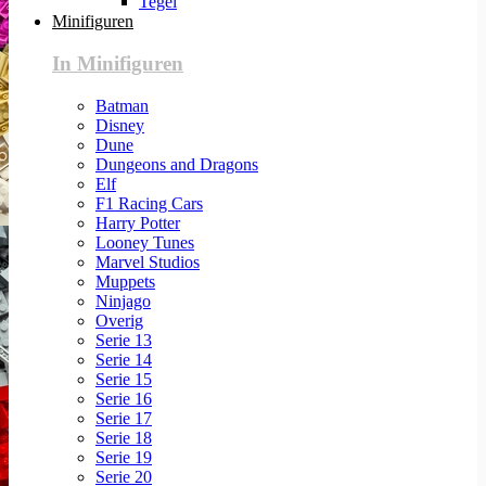
Tegel
Minifiguren
In Minifiguren
Batman
Disney
Dune
Dungeons and Dragons
Elf
F1 Racing Cars
Harry Potter
Looney Tunes
Marvel Studios
Muppets
Ninjago
Overig
Serie 13
Serie 14
Serie 15
Serie 16
Serie 17
Serie 18
Serie 19
Serie 20