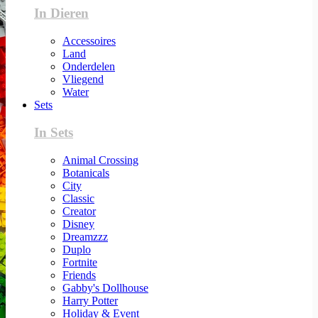
In Dieren
Accessoires
Land
Onderdelen
Vliegend
Water
Sets
In Sets
Animal Crossing
Botanicals
City
Classic
Creator
Disney
Dreamzzz
Duplo
Fortnite
Friends
Gabby's Dollhouse
Harry Potter
Holiday & Event