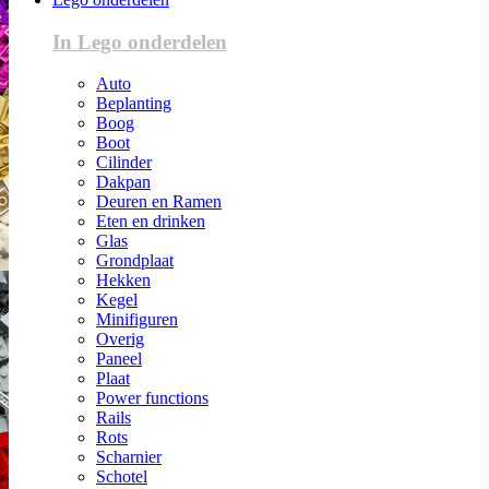
In Lego onderdelen
Auto
Beplanting
Boog
Boot
Cilinder
Dakpan
Deuren en Ramen
Eten en drinken
Glas
Grondplaat
Hekken
Kegel
Minifiguren
Overig
Paneel
Plaat
Power functions
Rails
Rots
Scharnier
Schotel