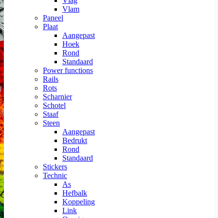
Vlag
Vlam
Paneel
Plaat
Aangepast
Hoek
Rond
Standaard
Power functions
Rails
Rots
Scharnier
Schotel
Staaf
Steen
Aangepast
Bedrukt
Rond
Standaard
Stickers
Technic
As
Hefbalk
Koppeling
Link