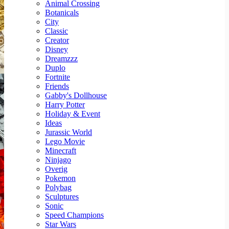
Animal Crossing
Botanicals
City
Classic
Creator
Disney
Dreamzzz
Duplo
Fortnite
Friends
Gabby's Dollhouse
Harry Potter
Holiday & Event
Ideas
Jurassic World
Lego Movie
Minecraft
Ninjago
Overig
Pokemon
Polybag
Sculptures
Sonic
Speed Champions
Star Wars