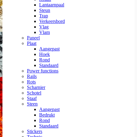
Lantaarnpaal
Steun
Trap
Verkeersbord
Vlag
Vlam
Paneel
Plaat
Aangepast
Hoek
Rond
Standaard
Power functions
Rails
Rots
Scharnier
Schotel
Staaf
Steen
Aangepast
Bedrukt
Rond
Standaard
Stickers
Technic