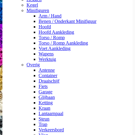
Kegel
Minifiguren
Arm / Hand
Benen / Onderkant Minifiguur
Hoofd
Hoofd Aankleding
Torso / Romp
Torso / Romp Aankleding
Voet Aankleding
Wapens
Werktuig
Overig
Antenne
Container
Draaischijf
Fiets
Garage
Glijbaan
Ketting
Kraan
Lantaarnpaal
Steun
Trap
Verkeersbord