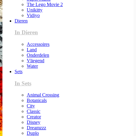
The Lego Movie 2
Unikitty
Vidiyo
Dieren
In Dieren
Accessoires
Land
Onderdelen
Vliegend
Water
Sets
In Sets
Animal Crossing
Botanicals
City
Classic
Creator
Disney
Dreamzzz
Duplo