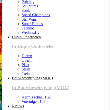
Polybag
Sculptures
Sonic
Speed Champions
Star Wars
Super Heroes
Technic
Wednesday
Duplo Onderdelen
In Duplo Onderdelen
Dieren
Overig
Plaat
Steen
Trein
Bouwbeschrijving (MOC)
In Bouwbeschrijving (MOC)
Kermis schaal 1:20
Voertuigen 1:20
Nieuws