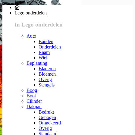
Lego onderdelen
In Lego onderdelen
Auto
Banden
Onderdelen
Raam
Wiel
Beplanting
Bladeren
Bloemen
Overig
Stengels
Boog
Boot
Cilinder
Dakpan
Bedrukt
Gebogen
Omgekeerd
Overig
Standaard