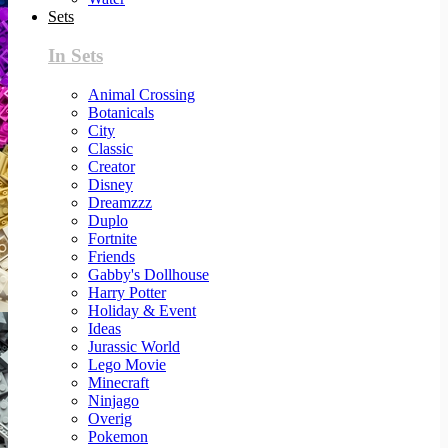
Sets
In Sets
Animal Crossing
Botanicals
City
Classic
Creator
Disney
Dreamzzz
Duplo
Fortnite
Friends
Gabby's Dollhouse
Harry Potter
Holiday & Event
Ideas
Jurassic World
Lego Movie
Minecraft
Ninjago
Overig
Pokemon