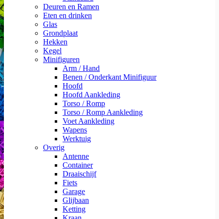
Deuren en Ramen
Eten en drinken
Glas
Grondplaat
Hekken
Kegel
Minifiguren
Arm / Hand
Benen / Onderkant Minifiguur
Hoofd
Hoofd Aankleding
Torso / Romp
Torso / Romp Aankleding
Voet Aankleding
Wapens
Werktuig
Overig
Antenne
Container
Draaischijf
Fiets
Garage
Glijbaan
Ketting
Kraan