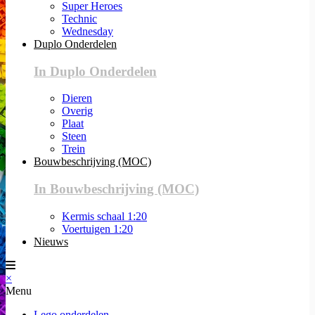
Super Heroes
Technic
Wednesday
Duplo Onderdelen
In Duplo Onderdelen
Dieren
Overig
Plaat
Steen
Trein
Bouwbeschrijving (MOC)
In Bouwbeschrijving (MOC)
Kermis schaal 1:20
Voertuigen 1:20
Nieuws
×
Menu
Lego onderdelen