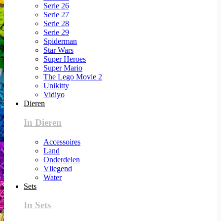
Serie 26
Serie 27
Serie 28
Serie 29
Spiderman
Star Wars
Super Heroes
Super Mario
The Lego Movie 2
Unikitty
Vidiyo
Dieren
In Dieren
Accessoires
Land
Onderdelen
Vliegend
Water
Sets
In Sets