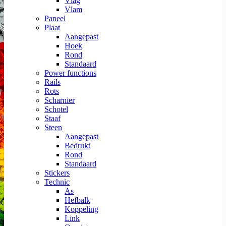
Vlag
Vlam
Paneel
Plaat
Aangepast
Hoek
Rond
Standaard
Power functions
Rails
Rots
Scharnier
Schotel
Staaf
Steen
Aangepast
Bedrukt
Rond
Standaard
Stickers
Technic
As
Hefbalk
Koppeling
Link