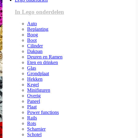
In Lego onderdelen
Auto
Beplanting
Boog
Boot
Cilinder
Dakpan
Deuren en Ramen
Eten en drinken
Glas
Grondplaat
Hekken
Kegel
Minifiguren
Overig
Paneel
Plaat
Power functions
Rails
Rots
Scharnier
Schotel