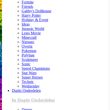
Fortnite
Friends
Gabby's Dollhouse
Harry Potter
Holiday & Event
Ideas
Jurassic World
Lego Movie
Minecraft
Ninjago
Overig
Pokemon
Polybag
Sculptures
Sonic
Speed Champions
Star Wars
Super Heroes
Technic
Wednesday
Duplo Onderdelen
In Duplo Onderdelen
Dieren