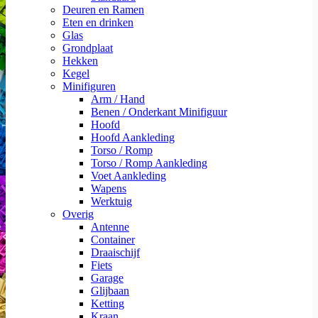
Deuren en Ramen
Eten en drinken
Glas
Grondplaat
Hekken
Kegel
Minifiguren
Arm / Hand
Benen / Onderkant Minifiguur
Hoofd
Hoofd Aankleding
Torso / Romp
Torso / Romp Aankleding
Voet Aankleding
Wapens
Werktuig
Overig
Antenne
Container
Draaischijf
Fiets
Garage
Glijbaan
Ketting
Kraan