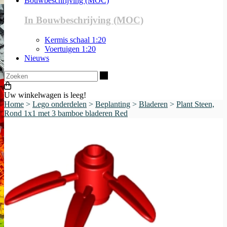
Bouwbeschrijving (MOC)
In Bouwbeschrijving (MOC)
Kermis schaal 1:20
Voertuigen 1:20
Nieuws
Zoeken
Uw winkelwagen is leeg!
Home
>
Lego onderdelen
>
Beplanting
>
Bladeren
>
Plant Steen,
Rond 1x1 met 3 bamboe bladeren Red