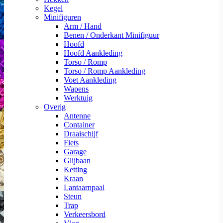
Kegel
Minifiguren
Arm / Hand
Benen / Onderkant Minifiguur
Hoofd
Hoofd Aankleding
Torso / Romp
Torso / Romp Aankleding
Voet Aankleding
Wapens
Werktuig
Overig
Antenne
Container
Draaischijf
Fiets
Garage
Glijbaan
Ketting
Kraan
Lantaarnpaal
Steun
Trap
Verkeersbord