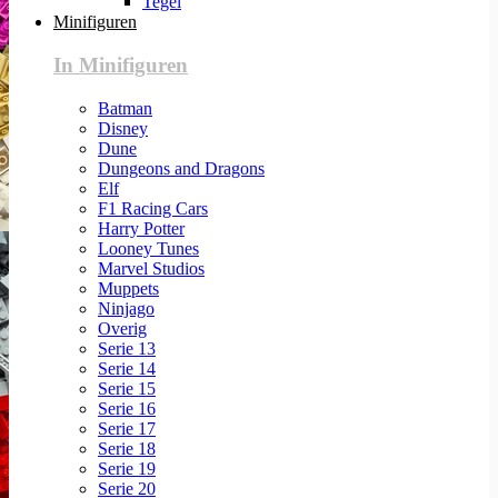
Tegel
Minifiguren
In Minifiguren
Batman
Disney
Dune
Dungeons and Dragons
Elf
F1 Racing Cars
Harry Potter
Looney Tunes
Marvel Studios
Muppets
Ninjago
Overig
Serie 13
Serie 14
Serie 15
Serie 16
Serie 17
Serie 18
Serie 19
Serie 20