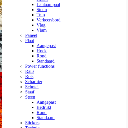
Lantaarnpaal
Steun
Trap
Verkeersbord
Vlag
Vlam
Paneel
Plaat
Aangepast
Hoek
Rond
Standaard
Power functions
Rails
Rots
Scharnier
Schotel
Staaf
Steen
Aangepast
Bedrukt
Rond
Standaard
Stickers
Technic