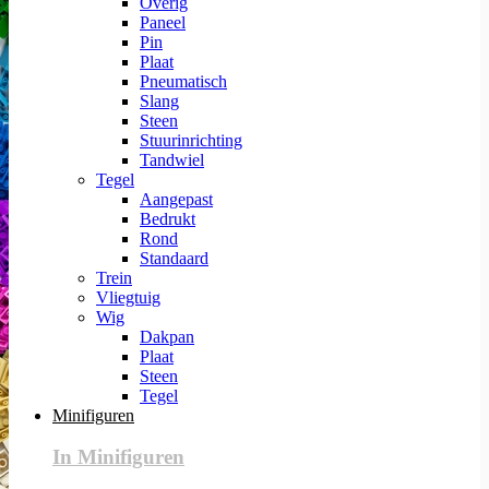
Overig
Paneel
Pin
Plaat
Pneumatisch
Slang
Steen
Stuurinrichting
Tandwiel
Tegel
Aangepast
Bedrukt
Rond
Standaard
Trein
Vliegtuig
Wig
Dakpan
Plaat
Steen
Tegel
Minifiguren
In Minifiguren