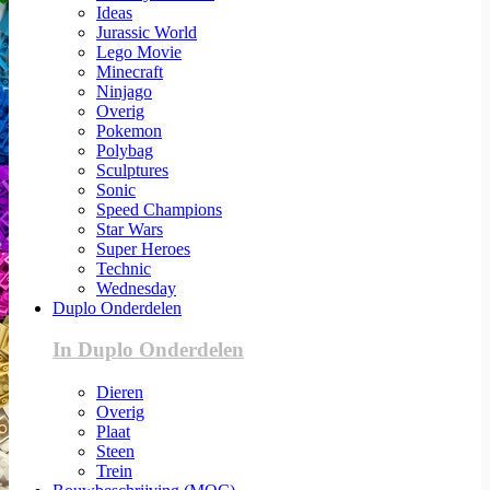
Ideas
Jurassic World
Lego Movie
Minecraft
Ninjago
Overig
Pokemon
Polybag
Sculptures
Sonic
Speed Champions
Star Wars
Super Heroes
Technic
Wednesday
Duplo Onderdelen
In Duplo Onderdelen
Dieren
Overig
Plaat
Steen
Trein