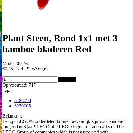
Plant Steen, Rond 1x1 met 3
bamboe bladeren Red
Model:
30176
€0,75
Excl. BTW:
€0,62
Bestellen
Op voorraad: 747
Tags:
6186050
6270005
Belangrijk
Let op: LEGO® onderdelen kunnen gevaarlijk zijn voor kinderen
jonger dan 3 jaar! LEGO, the LEGO logo are trademarks of The
LEGO Group of companies which is not associated with