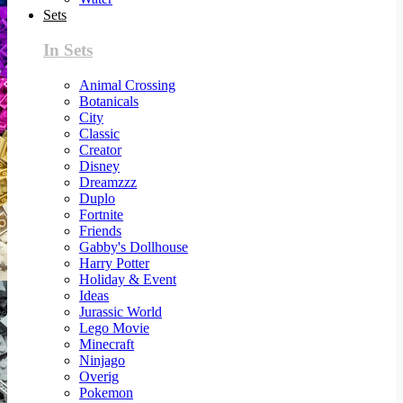
Sets
In Sets
Animal Crossing
Botanicals
City
Classic
Creator
Disney
Dreamzzz
Duplo
Fortnite
Friends
Gabby's Dollhouse
Harry Potter
Holiday & Event
Ideas
Jurassic World
Lego Movie
Minecraft
Ninjago
Overig
Pokemon