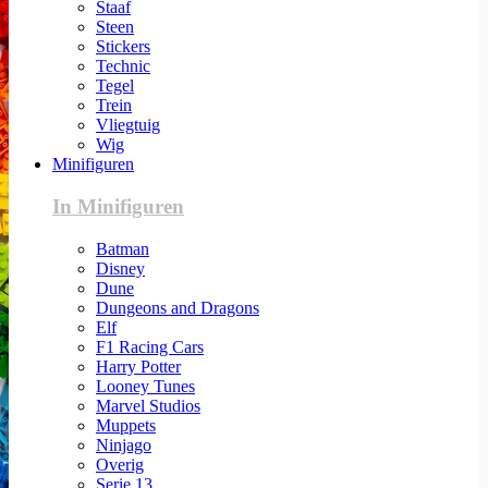
Staaf
Steen
Stickers
Technic
Tegel
Trein
Vliegtuig
Wig
Minifiguren
In Minifiguren
Batman
Disney
Dune
Dungeons and Dragons
Elf
F1 Racing Cars
Harry Potter
Looney Tunes
Marvel Studios
Muppets
Ninjago
Overig
Serie 13