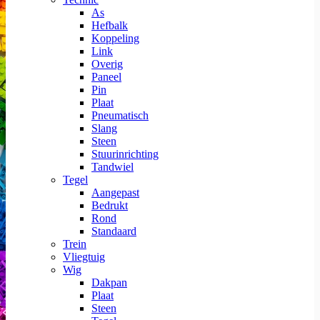
As
Hefbalk
Koppeling
Link
Overig
Paneel
Pin
Plaat
Pneumatisch
Slang
Steen
Stuurinrichting
Tandwiel
Tegel
Aangepast
Bedrukt
Rond
Standaard
Trein
Vliegtuig
Wig
Dakpan
Plaat
Steen