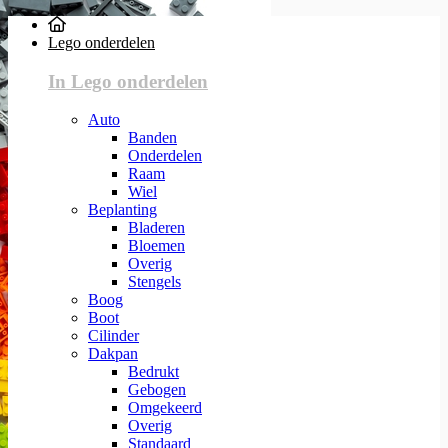
Lego onderdelen
In Lego onderdelen
Auto
Banden
Onderdelen
Raam
Wiel
Beplanting
Bladeren
Bloemen
Overig
Stengels
Boog
Boot
Cilinder
Dakpan
Bedrukt
Gebogen
Omgekeerd
Overig
Standaard