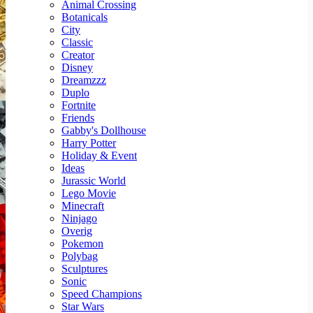
Animal Crossing
Botanicals
City
Classic
Creator
Disney
Dreamzzz
Duplo
Fortnite
Friends
Gabby's Dollhouse
Harry Potter
Holiday & Event
Ideas
Jurassic World
Lego Movie
Minecraft
Ninjago
Overig
Pokemon
Polybag
Sculptures
Sonic
Speed Champions
Star Wars