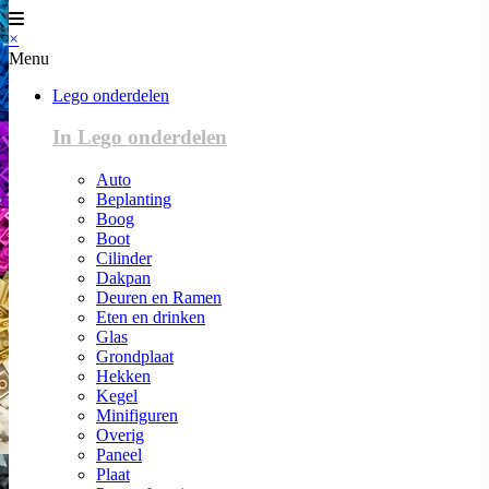
×
Menu
Lego onderdelen
In Lego onderdelen
Auto
Beplanting
Boog
Boot
Cilinder
Dakpan
Deuren en Ramen
Eten en drinken
Glas
Grondplaat
Hekken
Kegel
Minifiguren
Overig
Paneel
Plaat