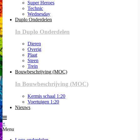
Super Heroes
Technic
Wednesday
Duplo Onderdelen
In Duplo Onderdelen
Dieren
Overig
Plaat
Steen
Trein
Bouwbeschrijving (MOC)
In Bouwbeschrijving (MOC)
Kermis schaal 1:20
Voertuigen 1:20
Nieuws
×
Menu
Lego onderdelen