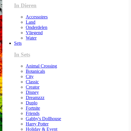
In Dieren
Accessoires
Land
Onderdelen
Vliegend
Water
Sets
In Sets
Animal Crossing
Botanicals
City
Classic
Creator
Disney
Dreamzzz
Duplo
Fortnite
Friends
Gabby's Dollhouse
Harry Potter
Holiday & Event