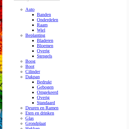
Auto
Banden
Onderdelen
Raam
Wiel
Beplanting
Bladeren
Bloemen
Overig
Stengels
Boog
Boot
Cilinder
Dakpan
Bedrukt
Gebogen
Omgekeerd
Overig
Standaard
Deuren en Ramen
Eten en drinken
Glas
Grondplaat
Hekken