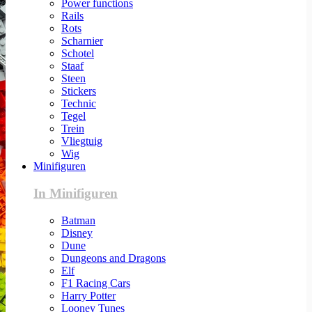
Power functions
Rails
Rots
Scharnier
Schotel
Staaf
Steen
Stickers
Technic
Tegel
Trein
Vliegtuig
Wig
Minifiguren
In Minifiguren
Batman
Disney
Dune
Dungeons and Dragons
Elf
F1 Racing Cars
Harry Potter
Looney Tunes