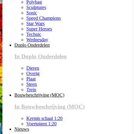
Polybag
Sculptures
Sonic
Speed Champions
Star Wars
Super Heroes
Technic
Wednesday
Duplo Onderdelen
In Duplo Onderdelen
Dieren
Overig
Plaat
Steen
Trein
Bouwbeschrijving (MOC)
In Bouwbeschrijving (MOC)
Kermis schaal 1:20
Voertuigen 1:20
Nieuws