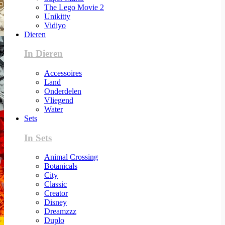
The Lego Movie 2
Unikitty
Vidiyo
Dieren
In Dieren
Accessoires
Land
Onderdelen
Vliegend
Water
Sets
In Sets
Animal Crossing
Botanicals
City
Classic
Creator
Disney
Dreamzzz
Duplo