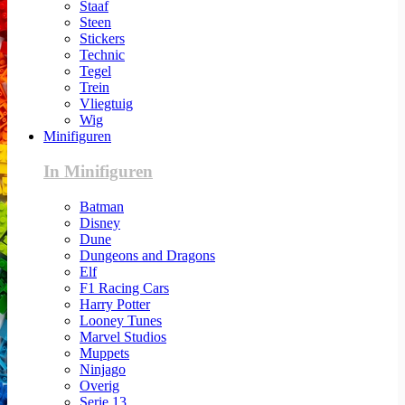
Staaf
Steen
Stickers
Technic
Tegel
Trein
Vliegtuig
Wig
Minifiguren
In Minifiguren
Batman
Disney
Dune
Dungeons and Dragons
Elf
F1 Racing Cars
Harry Potter
Looney Tunes
Marvel Studios
Muppets
Ninjago
Overig
Serie 13