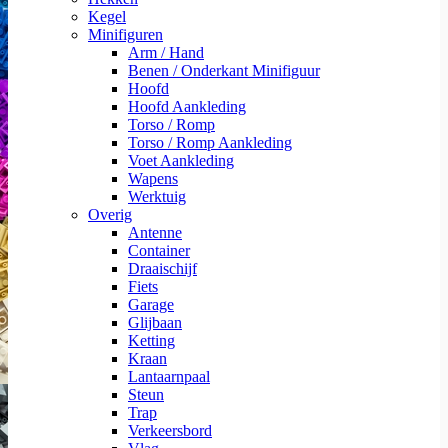
Kegel
Minifiguren
Arm / Hand
Benen / Onderkant Minifiguur
Hoofd
Hoofd Aankleding
Torso / Romp
Torso / Romp Aankleding
Voet Aankleding
Wapens
Werktuig
Overig
Antenne
Container
Draaischijf
Fiets
Garage
Glijbaan
Ketting
Kraan
Lantaarnpaal
Steun
Trap
Verkeersbord