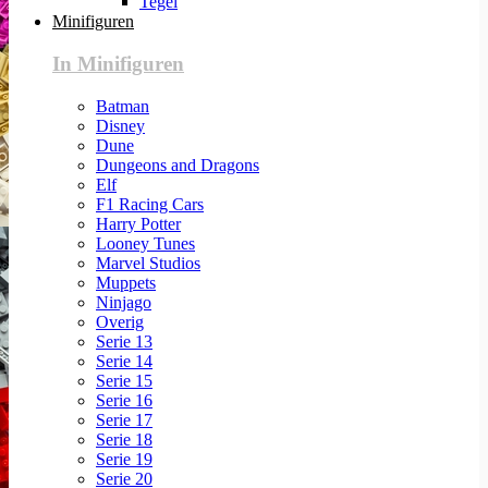
Tegel
Minifiguren
In Minifiguren
Batman
Disney
Dune
Dungeons and Dragons
Elf
F1 Racing Cars
Harry Potter
Looney Tunes
Marvel Studios
Muppets
Ninjago
Overig
Serie 13
Serie 14
Serie 15
Serie 16
Serie 17
Serie 18
Serie 19
Serie 20