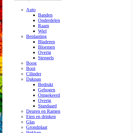
Auto
Banden
Onderdelen
Raam
Wiel
Beplanting
Bladeren
Bloemen
Overig
Stengels
Boog
Boot
Cilinder
Dakpan
Bedrukt
Gebogen
Omgekeerd
Overig
Standaard
Deuren en Ramen
Eten en drinken
Glas
Grondplaat
Hekken