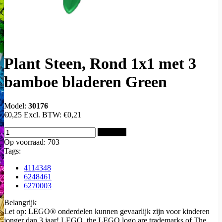
Plant Steen, Rond 1x1 met 3
bamboe bladeren Green
Model:
30176
€0,25
Excl. BTW:
€0,21
Bestellen
Op voorraad: 703
Tags:
4114348
6248461
6270003
Belangrijk
Let op: LEGO® onderdelen kunnen gevaarlijk zijn voor kinderen
jonger dan 3 jaar! LEGO, the LEGO logo are trademarks of The