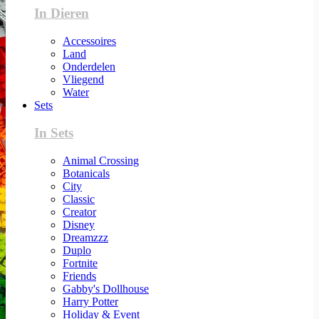
In Dieren
Accessoires
Land
Onderdelen
Vliegend
Water
Sets
In Sets
Animal Crossing
Botanicals
City
Classic
Creator
Disney
Dreamzzz
Duplo
Fortnite
Friends
Gabby's Dollhouse
Harry Potter
Holiday & Event