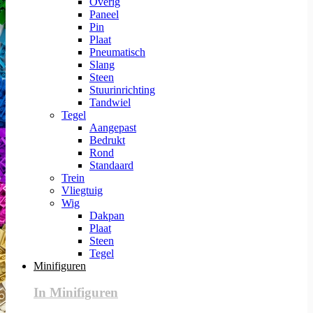
Overig
Paneel
Pin
Plaat
Pneumatisch
Slang
Steen
Stuurinrichting
Tandwiel
Tegel
Aangepast
Bedrukt
Rond
Standaard
Trein
Vliegtuig
Wig
Dakpan
Plaat
Steen
Tegel
Minifiguren
In Minifiguren