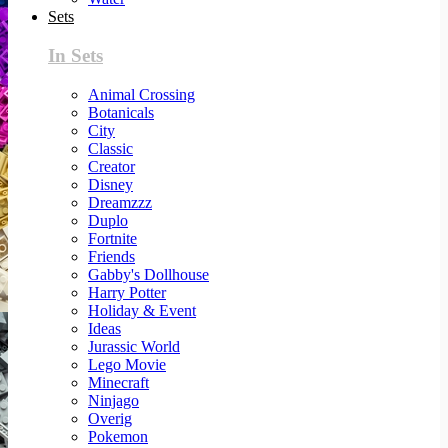
Sets
In Sets
Animal Crossing
Botanicals
City
Classic
Creator
Disney
Dreamzzz
Duplo
Fortnite
Friends
Gabby's Dollhouse
Harry Potter
Holiday & Event
Ideas
Jurassic World
Lego Movie
Minecraft
Ninjago
Overig
Pokemon