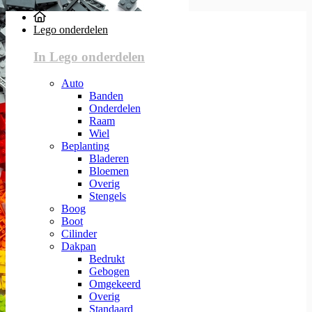
Lego onderdelen
In Lego onderdelen
Auto
Banden
Onderdelen
Raam
Wiel
Beplanting
Bladeren
Bloemen
Overig
Stengels
Boog
Boot
Cilinder
Dakpan
Bedrukt
Gebogen
Omgekeerd
Overig
Standaard