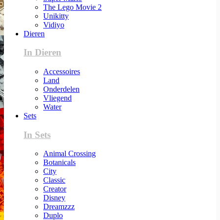
The Lego Movie 2
Unikitty
Vidiyo
Dieren
In Dieren
Accessoires
Land
Onderdelen
Vliegend
Water
Sets
In Sets
Animal Crossing
Botanicals
City
Classic
Creator
Disney
Dreamzzz
Duplo