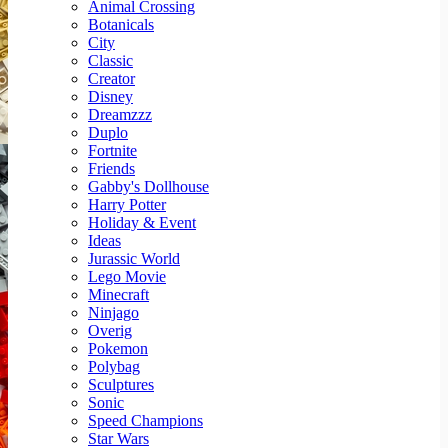
Animal Crossing
Botanicals
City
Classic
Creator
Disney
Dreamzzz
Duplo
Fortnite
Friends
Gabby's Dollhouse
Harry Potter
Holiday & Event
Ideas
Jurassic World
Lego Movie
Minecraft
Ninjago
Overig
Pokemon
Polybag
Sculptures
Sonic
Speed Champions
Star Wars