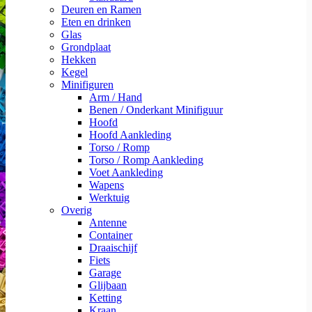
Deuren en Ramen
Eten en drinken
Glas
Grondplaat
Hekken
Kegel
Minifiguren
Arm / Hand
Benen / Onderkant Minifiguur
Hoofd
Hoofd Aankleding
Torso / Romp
Torso / Romp Aankleding
Voet Aankleding
Wapens
Werktuig
Overig
Antenne
Container
Draaischijf
Fiets
Garage
Glijbaan
Ketting
Kraan