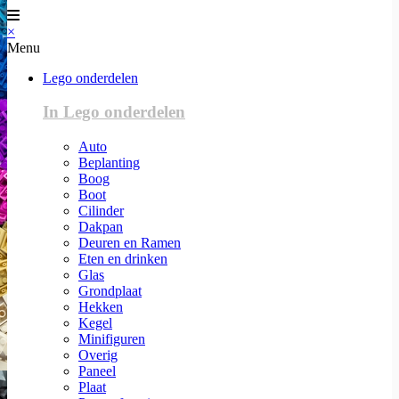
×
Menu
Lego onderdelen
In Lego onderdelen
Auto
Beplanting
Boog
Boot
Cilinder
Dakpan
Deuren en Ramen
Eten en drinken
Glas
Grondplaat
Hekken
Kegel
Minifiguren
Overig
Paneel
Plaat