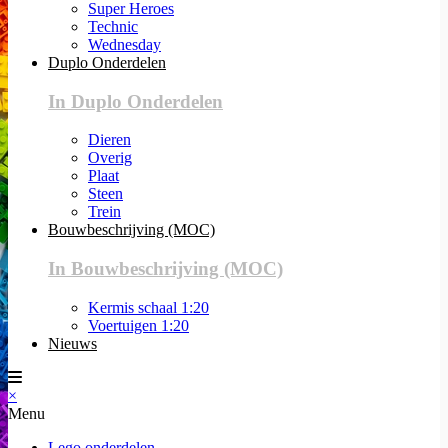
Super Heroes
Technic
Wednesday
Duplo Onderdelen
In Duplo Onderdelen
Dieren
Overig
Plaat
Steen
Trein
Bouwbeschrijving (MOC)
In Bouwbeschrijving (MOC)
Kermis schaal 1:20
Voertuigen 1:20
Nieuws
×
Menu
Lego onderdelen