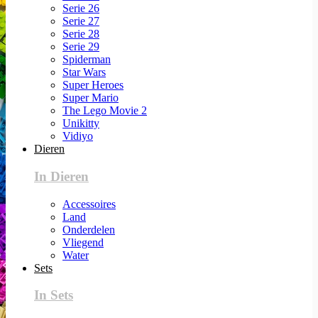
Serie 26
Serie 27
Serie 28
Serie 29
Spiderman
Star Wars
Super Heroes
Super Mario
The Lego Movie 2
Unikitty
Vidiyo
Dieren
In Dieren
Accessoires
Land
Onderdelen
Vliegend
Water
Sets
In Sets