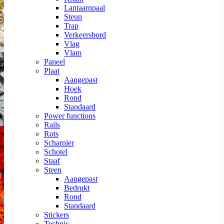
Lantaarnpaal
Steun
Trap
Verkeersbord
Vlag
Vlam
Paneel
Plaat
Aangepast
Hoek
Rond
Standaard
Power functions
Rails
Rots
Scharnier
Schotel
Staaf
Steen
Aangepast
Bedrukt
Rond
Standaard
Stickers
Technic