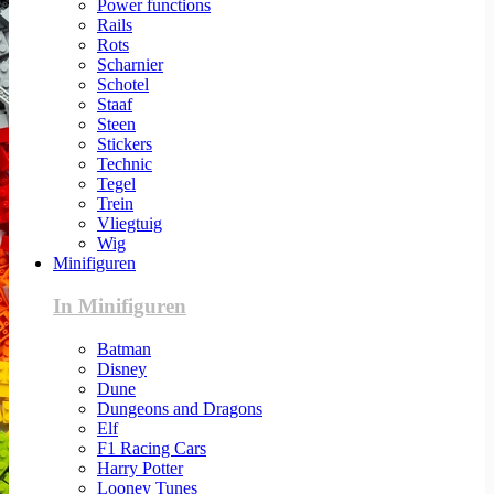
Power functions
Rails
Rots
Scharnier
Schotel
Staaf
Steen
Stickers
Technic
Tegel
Trein
Vliegtuig
Wig
Minifiguren
In Minifiguren
Batman
Disney
Dune
Dungeons and Dragons
Elf
F1 Racing Cars
Harry Potter
Looney Tunes