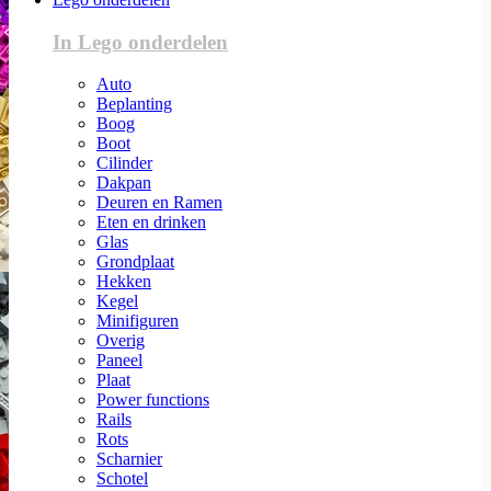
In Lego onderdelen
Auto
Beplanting
Boog
Boot
Cilinder
Dakpan
Deuren en Ramen
Eten en drinken
Glas
Grondplaat
Hekken
Kegel
Minifiguren
Overig
Paneel
Plaat
Power functions
Rails
Rots
Scharnier
Schotel