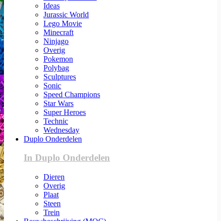
Ideas
Jurassic World
Lego Movie
Minecraft
Ninjago
Overig
Pokemon
Polybag
Sculptures
Sonic
Speed Champions
Star Wars
Super Heroes
Technic
Wednesday
Duplo Onderdelen
In Duplo Onderdelen
Dieren
Overig
Plaat
Steen
Trein