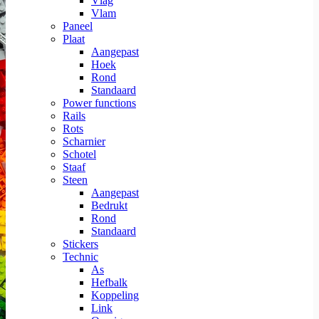
Vlag
Vlam
Paneel
Plaat
Aangepast
Hoek
Rond
Standaard
Power functions
Rails
Rots
Scharnier
Schotel
Staaf
Steen
Aangepast
Bedrukt
Rond
Standaard
Stickers
Technic
As
Hefbalk
Koppeling
Link