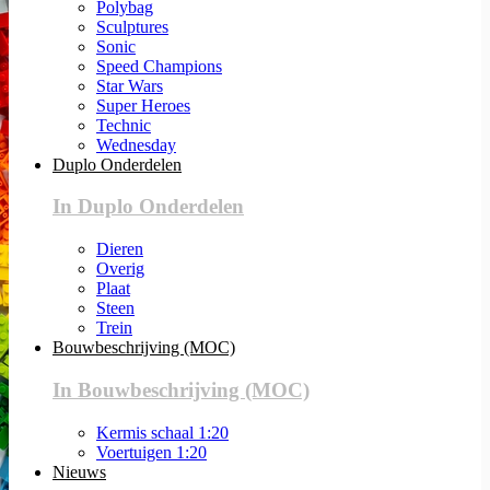
Polybag
Sculptures
Sonic
Speed Champions
Star Wars
Super Heroes
Technic
Wednesday
Duplo Onderdelen
In Duplo Onderdelen
Dieren
Overig
Plaat
Steen
Trein
Bouwbeschrijving (MOC)
In Bouwbeschrijving (MOC)
Kermis schaal 1:20
Voertuigen 1:20
Nieuws