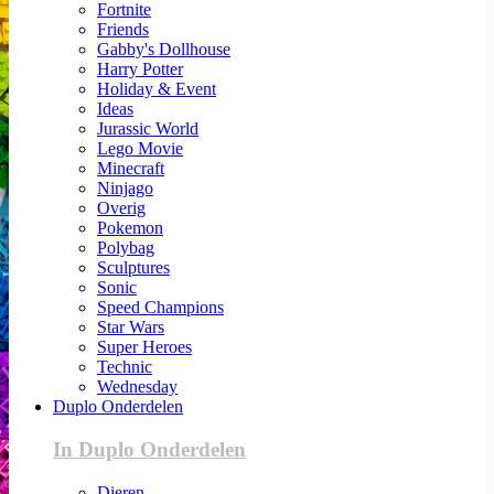
Fortnite
Friends
Gabby's Dollhouse
Harry Potter
Holiday & Event
Ideas
Jurassic World
Lego Movie
Minecraft
Ninjago
Overig
Pokemon
Polybag
Sculptures
Sonic
Speed Champions
Star Wars
Super Heroes
Technic
Wednesday
Duplo Onderdelen
In Duplo Onderdelen
Dieren