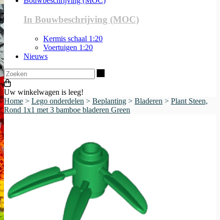
Bouwbeschrijving (MOC)
In Bouwbeschrijving (MOC)
Kermis schaal 1:20
Voertuigen 1:20
Nieuws
Zoeken
Uw winkelwagen is leeg!
Home
>
Lego onderdelen
>
Beplanting
>
Bladeren
>
Plant Steen,
Rond 1x1 met 3 bamboe bladeren Green