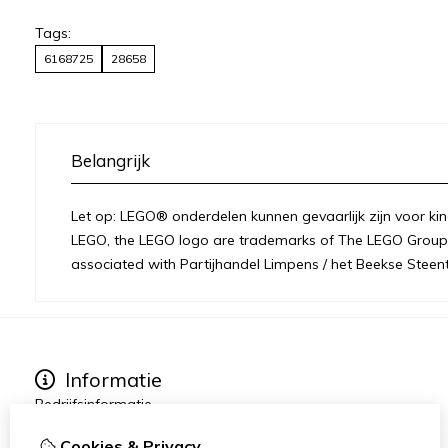
Tags:
6168725
28658
Belangrijk
Let op: LEGO® onderdelen kunnen gevaarlijk zijn voor kin
LEGO, the LEGO logo are trademarks of The LEGO Group 
associated with Partijhandel Limpens / het Beekse Steent
Informatie
Bedrijfsinformatie
Over ons
Cookies & Privacy