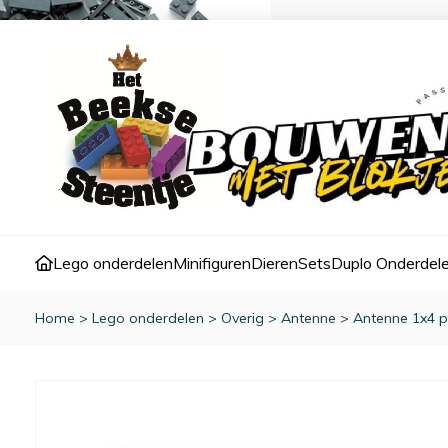
Lego onderdelen
Minifiguren
Dieren
Sets
Duplo Onderdel
Home
>
Lego onderdelen
>
Overig
>
Antenne
>
Antenne 1x4 p